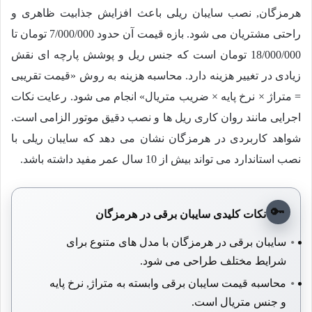
هرمزگان, نصب سایبان ریلی باعث افزایش جذابیت ظاهری و
راحتی مشتریان می شود. بازه قیمت آن حدود
7/000/000
تومان تا
18/000/000
تومان است که جنس ریل و پوشش پارچه ای نقش
زیادی در تغییر هزینه دارد. محاسبه هزینه به روش «قیمت تقریبی
= متراژ × نرخ پایه × ضریب متریال» انجام می شود. رعایت نکات
اجرایی مانند روان کاری ریل ها و نصب دقیق موتور الزامی است.
شواهد کاربردی در هرمزگان نشان می دهد که سایبان ریلی با
نصب استاندارد می تواند بیش از 10 سال عمر مفید داشته باشد.
🔑
نکات کلیدی سایبان برقی در هرمزگان
سایبان برقی در هرمزگان با مدل های متنوع برای
شرایط مختلف طراحی می شود.
محاسبه قیمت سایبان برقی وابسته به متراژ, نرخ پایه
و جنس متریال است.