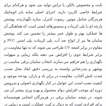
ثابت و مخصوص بالکن یا تراس تولید می شود و هرکدام برای
شرایط خاصی کاربرد دارند. اجزای اصلی سایه بان اتوماتیک
هرمزگان شامل موتور, ریموت کنترل, سازه نگهدارنده, پوشش
پارچه ای یا پلی کربنات و سنسورهای ایمنی است که هماهنگی آن
ها عملکرد بهتر و طول عمر بیشتر را تضمین می کند. پوشش
سایبان ها نیز از انواع ضد آب, پلی کربنات, پلی استر, PVC و
مقاوم در برابر اشعه UV طراحی می شوند که نه تنها مقاومت در
برابر شرایط جوی را افزایش می دهند بلکه زیبایی و سهولت
نگهداری را هم فراهم می سازند. انتخاب سایبان برقی مناسب در
بوشهر و بندرعباس وابسته به بررسی دقیق ابعاد محل نصب,
شدت تابش آفتاب, مقاومت در برابر باد و باران, بودجه موجود و
کیفیت نصب است. این عوامل در کنار نگهداری اصولی و سرویس
دوره ای موجب افزایش دوام محصول و بهره وری بیشتر آن می
شوند. در نتیجه, سایبان برقی در هرمزگان انتخابی هوشمندانه
برای افرادی است که به دنبال ترکیب عملکرد, ایمنی و زیبایی در