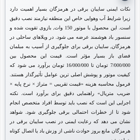
نکات ایمنی سایبان برقی در هرمزگان بسیار اهمیت دارد
زیرا شرایط آب وهوایی خاص این منطقه نیازمند نصب دقیق
است. این محصول با موتور 150 وات, بازوی تقویت شده و
سنسور باد هوشمند عرضه می شود. در ویلاهای ساحلی در
هرمزگان, سایبان برقی برای جلوگیری از آسیب به مبلمان
فضای باز بسیار مؤثر است. قیمت این محصول بین
7/000/000
تومان تا
16/000/000
تومان برآورد می شود که
کیفیت موتور و پوشش اصلی ترین عوامل تأثیرگذار هستند.
فرمول محاسبه هزینه «قیمت تقریبی = متراژ × نرخ پایه ×
ضریب متریال» راهنمایی دقیق برای برآورد است. نکته
اجرایی این است که نصب باید توسط افراد متخصص انجام
شود تا از خطرات احتمالی برقی جلوگیری شود. شواهد
نشان می دهد که رعایت ایمنی در نصب سایبان برقی در
هرمزگان مانع بروز حوادث ناشی از وزش باد یا اتصال کوتاه