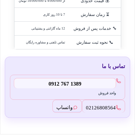
💰 قیمت حدودی
از
4/000/000
 تا 
18/000/000
تومان
⏳ زمان سفارش
7 تا 10 روز کاری
🔧 خدمات پس از فروش
12 ماه گارانتی و پشتیبانی
📞 نحوه ثبت سفارش
تماس تلفنی و مشاوره رایگان
تماس با ما
0912 767 1389
واحد فروش
واتساپ
02126808564