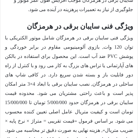
سایبان برقی در هرمزگان موجب افزایش طول عمر موتور و
جلوگیری از نیاز به تعمیرات پرهزینه در آینده می شود.
ویژگی فنی سایبان برقی در هرمزگان
ویژگی فنی سایبان برقی در هرمزگان شامل موتور الکتریکی با
توان 120 وات, بازوی آلومینیومی مقاوم در برابر خوردگی و
پوشش PVC ضد آب است. این محصول برای استفاده در بالکن
های آپارتمانی یا تراس های بزرگ به کار می رود و با کنترل از راه
دور فابلیت باز و بسته شدن سریع دارد. در کافی شاپ های
ساحلی در هرمزگان, نصب سایبان برقی با ابعاد 4×3 متر امکان
پذیر است و باعث راحتی مشتریان می شود. محدوده قیمت
سایبان برقی در هرمزگان حدود
5/000/000
تومان تا
15/000/000
تومان است و کیفیت متریال عامل اصلی تعیین کننده محسوب
می شود. بر اساس فرمول «قیمت تقریبی = متراژ × نرخ پایه ×
ضریب متریال», هزینه نهایی به صورت دقیق تر محاسبه می شود.