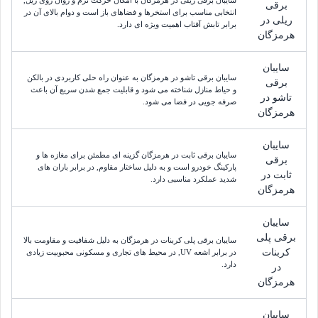
برقی
انتخابی مناسب برای استخرها و فضاهای باز است و دوام بالای آن در
ریلی در
برابر تابش آفتاب اهمیت ویژه ای دارد.
هرمزگان
سایبان
سایبان برقی تاشو در هرمزگان به عنوان راه حلی کاربردی در بالکن
برقی
و حیاط منازل شناخته می شود و قابلیت جمع شدن سریع آن باعث
تاشو در
صرفه جویی در فضا می شود.
هرمزگان
سایبان
سایبان برقی ثابت در هرمزگان گزینه ای مطمئن برای مغازه ها و
برقی
پارکینگ خودرو است و به دلیل ساختار مقاوم, در برابر باران های
ثابت در
شدید عملکرد مناسبی دارد.
هرمزگان
سایبان
برقی پلی
سایبان برقی پلی کربنات در هرمزگان به دلیل شفافیت و مقاومت بالا
کربنات
در برابر اشعه UV, در محیط های تجاری و مسکونی محبوبیت زیادی
دارد.
در
هرمزگان
سایبان