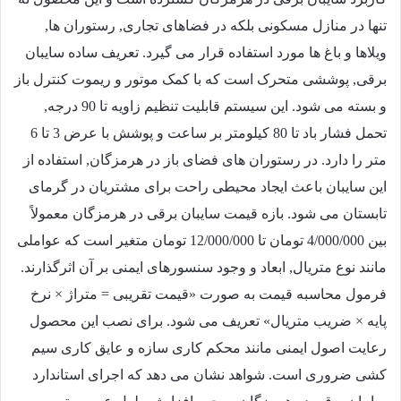
تنها در منازل مسکونی بلکه در فضاهای تجاری, رستوران ها,
ویلاها و باغ ها مورد استفاده قرار می گیرد. تعریف ساده سایبان
برقی, پوششی متحرک است که با کمک موتور و ریموت کنترل باز
و بسته می شود. این سیستم قابلیت تنظیم زاویه تا 90 درجه,
تحمل فشار باد تا 80 کیلومتر بر ساعت و پوشش با عرض 3 تا 6
متر را دارد. در رستوران های فضای باز در هرمزگان, استفاده از
این سایبان باعث ایجاد محیطی راحت برای مشتریان در گرمای
تابستان می شود. بازه قیمت سایبان برقی در هرمزگان معمولاً
بین
4/000/000
تومان تا
12/000/000
تومان متغیر است که عواملی
مانند نوع متریال, ابعاد و وجود سنسورهای ایمنی بر آن اثرگذارند.
فرمول محاسبه قیمت به صورت «قیمت تقریبی = متراژ × نرخ
پایه × ضریب متریال» تعریف می شود. برای نصب این محصول
رعایت اصول ایمنی مانند محکم کاری سازه و عایق کاری سیم
کشی ضروری است. شواهد نشان می دهد که اجرای استاندارد