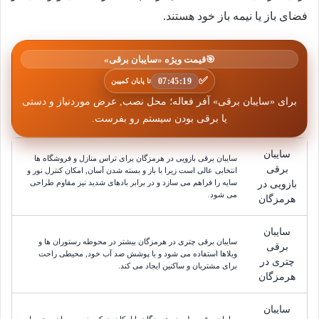
فضای باز یا نیمه باز خود هستند.
🎯
قیمت ویژه «سایبان برقی»
✅
07:45:18
تا پایان کمپین
برای «سایبان برقی» آفر فعاله؛ محل نصب, عرض موردنیاز و دستی
یا برقی بودن سیستم رو بفرست.
سایبان
سایبان برقی بازویی در هرمزگان برای تراس منازل و فروشگاه ها
برقی
انتخابی عالی است زیرا با باز و بسته شدن آسان, امکان کنترل نور و
سایه را فراهم می سازد و در برابر بادهای شدید نیز مقاوم طراحی
بازویی در
می شود.
هرمزگان
سایبان
سایبان برقی چتری در هرمزگان بیشتر در محوطه رستوران ها و
برقی
ویلاها استفاده می شود و با پوشش ضد آب خود, محیطی راحت
چتری در
برای مشتریان و ساکنین ایجاد می کند.
هرمزگان
سایبان
سایبان برقی ریلی در هرمزگان با امکان حرکت نرم و روان روی ریل,