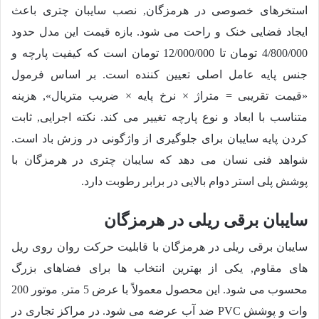
استخرهای خصوصی در هرمزگان, نصب سایبان چتری باعث
ایجاد فضایی خنک و راحت می شود. بازه قیمت این مدل حدود
4/800/000
تومان تا
12/000/000
تومان است که کیفیت پارچه و
جنس پایه عامل اصلی تعیین کننده است. بر اساس فرمول
«قیمت تقریبی = متراژ × نرخ پایه × ضریب متریال», هزینه
متناسب با ابعاد و نوع پارچه تغییر می کند. نکته اجرایی, ثابت
کردن پایه سایبان برای جلوگیری از واژگونی در وزش باد است.
شواهد فنی نسان می دهد که سایبان چتری در هرمزگان با
پوشش پلی استر دوام بالایی در برابر رطوبت دارد.
سایبان برقی ریلی در هرمزگان
سایبان برقی ریلی در هرمزگان با قابلیت حرکت روان روی ریل
های مقاوم, یکی از بهترین انتخاب ها برای فضاهای بزرگ
محسوب می شود. این محصول معمولاً با عرض 5 متر, موتور 200
وات و پوشش PVC ضد آب عرضه می شود. در مراکز تجاری در