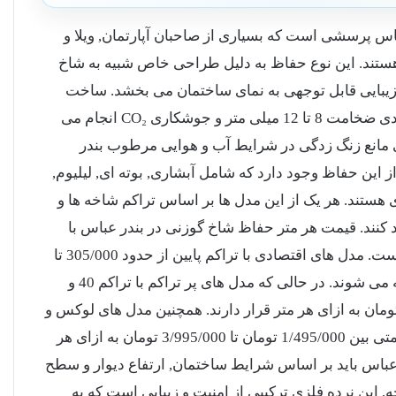
 پرسشی است که بسیاری از صاحبان آپارتمان, ویلا و
هستند. این نوع حفاظ به دلیل طراحی خاص شبیه به شاخ
ا, زیبایی قابل توجهی به نمای ساختمان می بخشد. ساخت
حفاظ شاخ گوزنی با میلگردهای فولادی ضخامت 8 تا 12 میلی متر و جوشکاری CO₂ انجام می
 مانع زنگ زدگی در شرایط آب و هوایی مرطوب بندر
این حفاظ وجود دارد که شامل آبشاری, بوته ای, لیلیوم,
 هستند. هر یک از این مدل ها بر اساس تراکم شاخه ها و
اد کنند. قیمت هر متر حفاظ شاخ گوزنی در بندر عباس با
توجه به تراکم و نوع طراحی, متغیر است. مدل های اقتصادی با تراکم پایین از حدود 305/000 تا
605/000 تومان به ازای هر متر عرضه می شوند. در حالی که مدل های پر تراکم با تراکم 40 و
مان به ازای هر متر قرار دارند. همچنین مدل های لوکس و
یمتی بین
1/495/000
تومان تا
3/995/000
تومان به ازای هر
ر عباس باید بر اساس شرایط ساختمان, ارتفاع دیوار و سطح
, این نرده فلزی ترکیبی از امنیت و زیبایی است که به