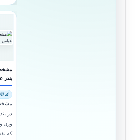
مشخصا
بندر ع
کد 7682/9767
مشخصا
در بن
وزن و
که نق