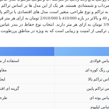
ل مرداب و شمشادی هستند. هر یک از این مدل ها بر اساس تراکم شا
ا
2/010/000
تومان به ازای هر متر قر
3/
تومان به ازای هر متر دارند. انتخاب نوع حفاظ در بندر عبا
ی ترکیبی از امنیت و زیبایی است که به ویژه در مناطق پررطوب
باس فولادی
استفاده از م
 رنگ کوره ای
مقاو
 تراکم بالا
ایجا
 تراکم پایین
گزینه ای اق
اس بوته ای
طرحی
اس لیلیوم