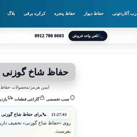
رب آکاردئونی
حفاظ دیوار
حفاظ پنجره
کرکره برقی
بلاگ
0912 780 0603
تلفن واحد فروش
حفاظ شاخ گوزنی 
ایمن هرمز
/
محصولات حفاظ د
نصب تخصصی
گارانتی قطعات
بازدی
📞
برای حفاظ شاخ گوزنی چی
21:27:41
روی «حفاظ شاخ گوزنی» تخفیف داریم؛ 
بفرست.