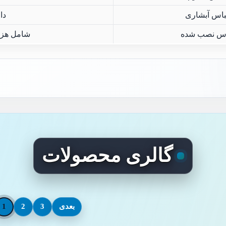
باس آبشاری
دا
باس نصب شده
شامل هزی
گالری محصولات
بعدی
3
2
1