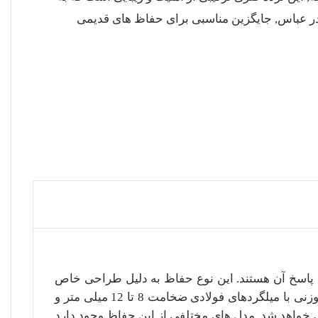
ر عباس, جایگزین مناسبی برای حفاظ های قدیمی
ل پاسخ آن هستند. این نوع حفاظ به دلیل طراحی خاص
شبیه به شاخ های گوزن, علاوه بر ایجاد امنیت بالا, زیبایی قابل توجهی به نمای ساختمان می بخشد. ساخت حفاظ شاخ گوزنی با میلگردهای فولادی ضخامت 8 تا 12 میلی متر و
باس خواهد شد. مدل های مختلفی از این حفاظ وجود دارد