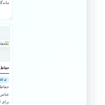
ماندگا
حفاظ ب
کد 7580/8557
عباس 
برای ا