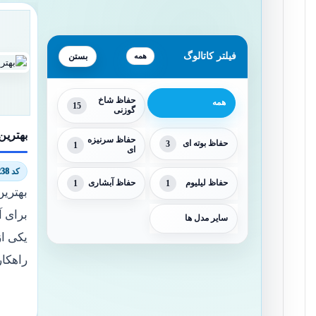
فیلتر کاتالوگ
همه
حفاظ شاخ
همه
15
گوزنی
بهترین
حفاظ سرنیزه
حفاظ بوته ای
3
1
ای
کد 8389/8238
حفاظ لیلیوم
1
حفاظ آبشاری
1
بهترین
برای آ
سایر مدل ها
یکی ا
راهکار