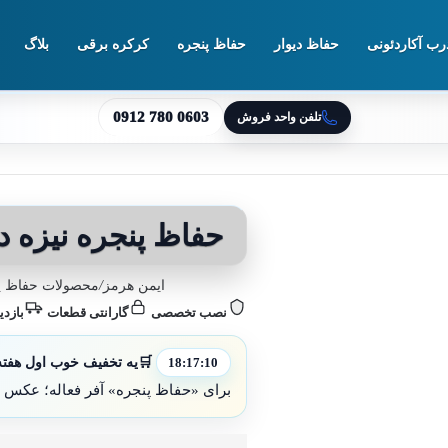
رب آکاردئونی
حفاظ دیوار
حفاظ پنجره
کرکره برقی
بلاگ
0912 780 0603
تلفن واحد فروش
حفاظ پنجره نیزه د
ایمن هرمز
/
محصولات حفاظ پ
نصب تخصصی
گارانتی قطعات
بازدی
🛒
یه تخفیف خوب اول هفته ب
18:17:08
برای «حفاظ پنجره» آفر فعاله؛ عکس پ