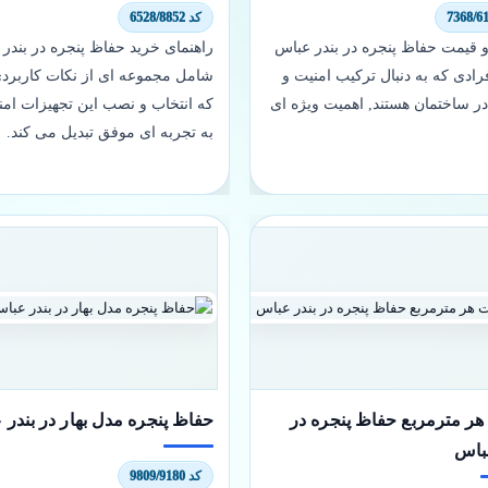
کد 6528/8852
قیمت حفاظ پنجره در بندر عباس
راهنمای خرید حفاظ پنجره در بندر
رادی که به دنبال ترکیب امنیت و
شامل مجموعه ای از نکات کاربر
در ساختمان هستند, اهمیت ویژه ای
که انتخاب و نصب این تجهیزات امنی
به تجربه ای موفق تبدیل می کند.
ر مترمربع حفاظ پنجره در
حفاظ پنجره مدل بهار در بندر
باس
کد 9809/9180