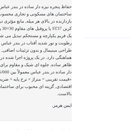
حفاظ پنجره نیزه دار ساده در بندر عباس 
ساختمان های مسکونی و تجاری محسوب 
بازدارنده در بالای هر میله, مانع مؤثری د
یک فریم یکپارچه و مستحکم تبدیل می شود
رطوبت و نور شدید آفتاب در بندر عباس ا
طراحی مینیمال و بدون تزئینات اضافی,
هماهنگی دارد. در یک پروژه اجرا شده 
ظاهر ساده, جلوه ای شیک و مقاوم برای 
دار ساده در بندر عباس معمولاً بین 905/000 تا
«قیمت تقریبی = متراژ × نرخ پایه × ضریب
اقتصادی, گزینه ای محبوب برای ساختما
بالاست.
ایمن هرمز.