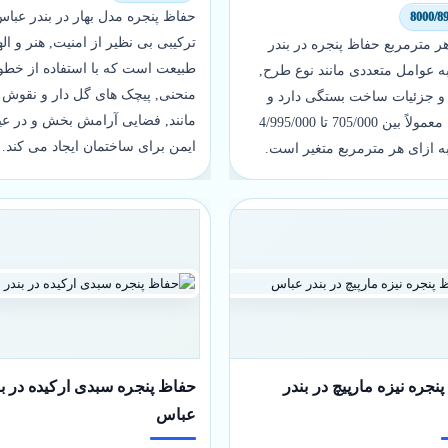
حفاظ پنجره مدل بهار در بندر عبا
ترکیبی بی نظیر از امنیت, هنر و اله
 مترمربع حفاظ پنجره در بندر
طبیعت است که با استفاده از خط
ه عوامل متعددی مانند نوع طرح,
منحنی, پیچک های گل دار و نقوش 
 و جزئیات ساخت بستگی دارد و
مانند, فضایی آرامش بخش و در عی
ولاً بین 705/000 تا
4/995/000
ایمن برای ساختمان ایجاد می کند.
ه ازای هر مترمربع متغیر است.
نجره نیزه مارپیچ در بندر
حفاظ پنجره سبدی ارکیده در بن
عباس