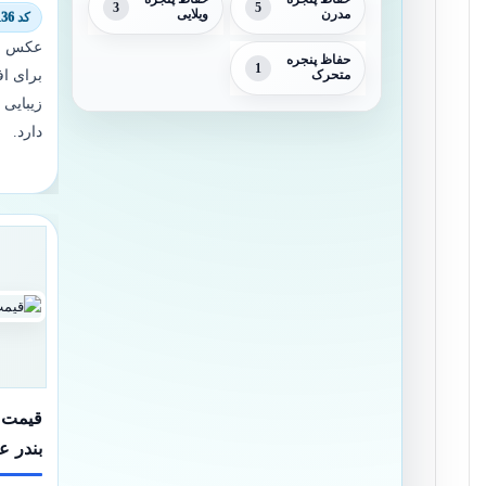
3
5
مدرن
ویلایی
کد 7368/6136
عکس و 
حفاظ پنجره
1
برای اف
متحرک
زیبایی 
دارد.
قیمت ه
بندر ع