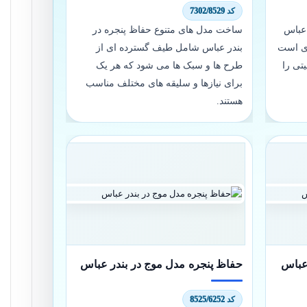
کد 7302/8529
 عباس
ساخت مدل های متنوع حفاظ پنجره در
دی است
بندر عباس شامل طیف گسترده ای از
تی را
طرح ها و سبک ها می شود که هر یک
برای نیازها و سلیقه های مختلف مناسب
هستند.
 عباس
حفاظ پنجره مدل موج در بندر عباس
کد 8525/6252