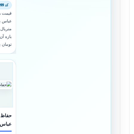
کد 8000/8999
قیمت هر
عباس ب
متریال
بازه آن معم
تومان ب
حفاظ پ
عباس