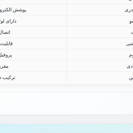
دری
پوشش الکتروا
و
دارای لو
ت
اتصال
شی
قابلیت 
م
پروفیل
دی
مقرو
س
ترکیب ط