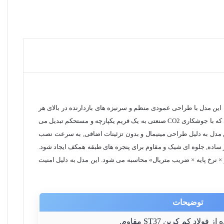
ین مدل با طراحی عمودی منظم و سرنیزه های بازدارنده در بالای هر
میله, مانع مؤثری در برابر نفوذ غیرمجاز ایجاد می کند. ساختار اصلی آن از فولاد کم کربن ST37 یا پروفیل های مقاوم 30×30 و 40×20 میلی متر شکل می گیرد که با جوشکاری CO2 صنعتی به یک فریم یکپارچه و مستحکم تبدیل می
ین مدل به دلیل طراحی مینیمال و بدون تزئینات اضافی, به سرعت نصب
ساده, جلوه ای شیک و مقاوم برای پنجره های طبقه همکف ایجاد شود.
× نرخ پایه × ضریب متریال» محاسبه می شود. این مدل به دلیل امنیت
توضیحات
فولاد کم کربن ST37 مقاوم.