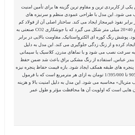
یکی از کاربردی ترین و مقاوم ترین گزینه ها برای تأمین امنیت
می شود. این مدل با طراحی عمودی منظم و سرنیزه های
ر برابر نفوذ غیرمجاز ایجاد می کند. ساختار اصلی آن از فولاد کم
کربن ST37 یا پروفیل های مقاوم 30×30 و 40×20 میلی متر شکل می گیرد که با جوشکاری CO2 صنعتی به
. پوشش رنگ کوره ای الکترواستاتیک, مقاومت بالایی در برابر
یجاد کرده و از زنگ زدگی جلوگیری می کند. این مدل به دلیل
 به سرعت نصب می شود و با نماهای مدرن, کلاسیک یا سیمانی
در بندر عباس, استفاده از رنگ مشکی براق باعث شد ضمن حفظ
پنجره های طبقه همکف ایجاد شود. بازه قیمت حفاظ پنجره نیزه
1/395/000
تومان به ازای هر مترمربع است که با فرمول
 متریال» محاسبه می شود. این مدل به دلیل امنیت بالا و هزینه
ن هایی است که اولویت آن ها محافظت مؤثر و طول عمر