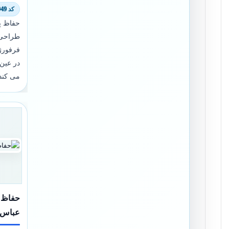
کد 7501/8949
حفاظ پن
طراحی 
فرفورژ
در عین 
می کند
حفاظ پ
عباس