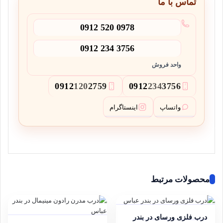
تماس با ما
0912 520 0978
0912 234 3756
واحد فروش
0912
120
2759
0912
234
3756
3
2
واتساپ
اینستاگرام
محصولات مرتبط
درب فلزی ورسای در بندر