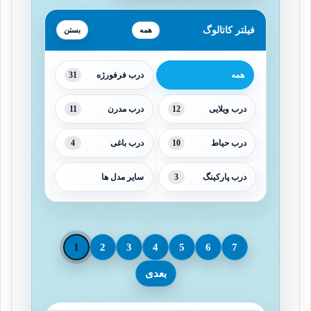
فیلتر کاتالوگ
همه
31
همه
درب فرفورژه
11
12
درب ویلایی
درب مدرن
4
10
درب حیاط
درب باغی
3
درب پارکینگ
سایر مدل ها
1
2
3
4
5
6
7
بعدی