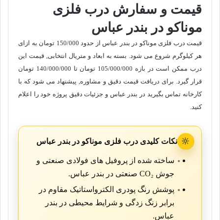
قیمت و سفارش درب فلزی
موناکو در بندر عباس
قیمت درب فلزی موناکو در بندر عباس از حدود 150/000 تومان به ازای
هر کیلوگرم شروع می شود. بسته به ابعاد و متریال انتخابی, قیمت این
درب ممکن است در بازه
105/000/000
تومان تا
140/000/000
تومان
قرار گیرد. برای دریافت قیمت دقیق و مشاوره, پیشنهاد می شود که با
کارخانه تماس بگیرید در بندر عباس و جزئیات دقیق پروژه خود را اعلام
کنید.
🔆
نکات کلیدی درب فلزی موناکو در بندر عباس
ساخته شده از پروفیل های فولادی صنعتی و
جوش CO₂ صنعتی در بندر عباس.
پوشش رنگ پودری الکترواستاتیک مقاوم در
برابر زنگ زدگی و شرایط محیطی در بندر
عباس.