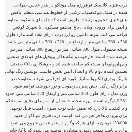
درب فلزی کلاسیک فرفورژه مدل موناکو در بندر عباس, طراحی
شده در سبک نئوکلاسیک, ترکیبی از خطوط هندسی منظم, باکس
های فلزی حجیم و تزئینات ظریف است که جلوه ای باشکوه, مقاوم
و ایمن برای ورودی ویلایی, باغ, مجتمع مسکونی یا شهرک لوکس
فراهم می کند. نمونه ماشین رو این درب دارای ابعاد استاندارد طول
330 تا 360 سانتی متر و ارتفاع بین 220 تا 300 سانتی متر می باشد.
نسخه معمولی طول 330 سانتی متر در ارتفاع 300 سانتی متر نیز
عرضه شده است. چارچوب و لنگه ها از پروفیل های فولادی صنعتی
و چهارپهلوهای مستحکم ساخته شده اند و جوشکاری CO₂ صنعتی
تضمین کننده دوام بالا و اتصال ایمن بخش هاست. پوشش رنگ نهایی
با رنگ پودری الکترواستاتیک کوره ای اجرا می شود تا مقاومت در
برابر زنگ زدگی, خش پذیری, رطوبت و نور خورشید فراهم شود.
وزن مدل دارای طول 300 سانتی متر و ارتفاع 320 سانتی متر, حدود
381 کیلوگرم است. این مشخصات نشان از سازه ای دقیق, مستحکم
و با کیفیت بالا دارد که ضمن جلب توجه بصری, امنیت قابل توجهی
برای ورودی ها فراهم می کند.
قیمت درب فلزی
موناکو از حدود
150/000 تومان به ازای هر کیلوگرم در بندر عباس شروع می شود.
برای دریافت قیمت دقیق و مشاوره, توصیه می شود که با کارخانه