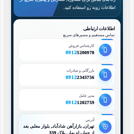
اطلاعات روبه رو استفاده کنید.
اطلاعات ارتباطی
تماس مستقیم و مسیرهای سریع
کارشناس فروش
0912
5200978
بازرگانی و صادرات
0912
2343756
مدیر عامل
0912
1202759
آدرس
تهران, بازارآهن شادآباد, بلوار معلم, بعد
از چهارراه بهار, پلاک 339