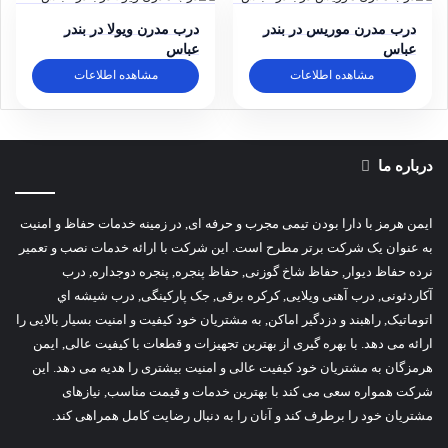
درب مدرن موریس در بندر
درب مدرن ویولا در بندر
عباس
عباس
مشاهده اطلاعات
مشاهده اطلاعات
درباره ما
ایمن هرمز با دارا بودن تیمی مجرب و حرفه ای, در زمینه خدمات حفاظ و امنیت
به عنوان یک شرکت برتر مطرح است. این شرکت با ارائه خدمات نصب و تعمیر
نرده حفاظ دیوار, حفاظ شاخ گوزنی, حفاظ پنجره, پنجره دوجداره, درب
آکاردئونی, درب آهنی ویلایی, کرکره برقی, جک پارکینگی, درب شیشه اي
اتوماتیک, راهبند و دزدگیر اماکن, به مشتریان خود کیفیت و امنیت بسیار بالایی را
ارائه می دهد. با بهره گیری از بهترین تجهیزات و قطعات با کیفیت عالی, ایمن
هرمزگان به مشتریان خود کیفیت عالی و امنیت بیشتری را هدیه می دهد. این
شرکت همواره سعی می کند با بهترین خدمات و قیمت مناسب, نیازهای
مشتریان خود را برطرف کند و آنان را به دنبال رضایت کامل همراهی کند.