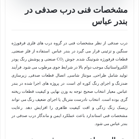
مشخصات فنی درب صدفی در
بندر عباس
درب صدفی از نظر مشخصات فنی در گروه درب های فلزی فرفورژه
سنگین و تزئینی قرار می گیرد در بندر عباس. استفاده از فلز صنعتی,
قطعات فرفورژه شوتینگ شده, جوش CO₂ صنعتی و پوشش رنگ پودر
الکترواستاتیک موجب دوام بالا در شرایط جوی مرطوب می شود. فرآیند
تولید شامل ظراحی, مونتاژ شاسی, اتصال قطعات صدفی, زیرسازی
ضدزنگ و اجرای رنگ کوره ای است. در پروژه های اجرا شده در بندر
عباس, معیار انتخاب صحیح توجه به وزن نهایی و کیفیت قطعات ریخته
گری بوده است. انتخاب نادرست متریال یا اجرای ضعیف رنگ می تواند
ریسک زنگ زدگی و افت کیفیت ظاهری را افزایش دهد. رعایت
مشخصات فنی استاندارد باعث عملکرد ایمن و ماندگار درب صدفی در
بندر عباس می شود.