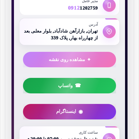
مدیر عامل
0912
1202759
آدرس
تهران, بازارآهن شادآباد, بلوار معلم, بعد
از چهارراه بهار, پلاک 339
مشاهده روی نقشه
واتساپ
اینستاگرام
ساعت کاری