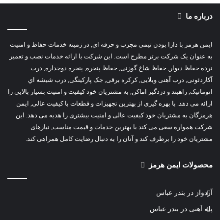
درباره ما
ایمن هرمز با دارا بودن تیمی مجرب و حرفه ای, در زمینه خدمات حفاظ و امنیت
به عنوان یک شرکت برتر مطرح است. این شرکت با ارائه خدمات نصب و تعمیر
نرده حفاظ دیوار, حفاظ شاخ گوزنی, حفاظ پنجره, پنجره دوجداره, درب
آکاردئونی, درب آهنی ویلایی, کرکره برقی, جک پارکینگی, درب شیشه اي
اتوماتیک, راهبند و دزدگیر اماکن, به مشتریان خود کیفیت و امنیت بسیار بالایی را
ارائه می دهد. با بهره گیری از بهترین تجهیزات و قطعات با کیفیت عالی, ایمن
هرمزگان به مشتریان خود کیفیت عالی و امنیت بیشتری را هدیه می دهد. این
شرکت همواره سعی می کند با بهترین خدمات و قیمت مناسب, نیازهای
مشتریان خود را برطرف کند و آنان را به دنبال رضایت کامل همراهی کند.
محصولات ایمن هرمز
آردواز در بندر عباس
پله آهنی در بندر عباس